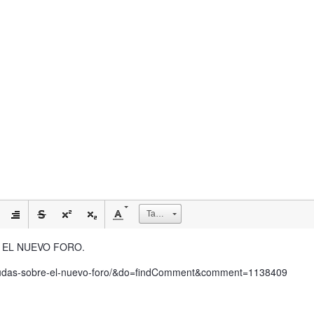
Tamaño
RE EL NUEVO FORO.
0-dudas-sobre-el-nuevo-foro/&do=findComment&comment=1138409