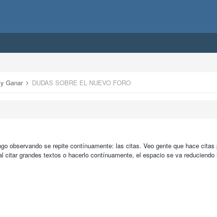
r y Ganar
DUDAS SOBRE EL NUEVO FORO
ngo observando se repite contínuamente: las citas. Veo gente que hace cita
al citar grandes textos o hacerlo contínuamente, el espacio se va reduciendo