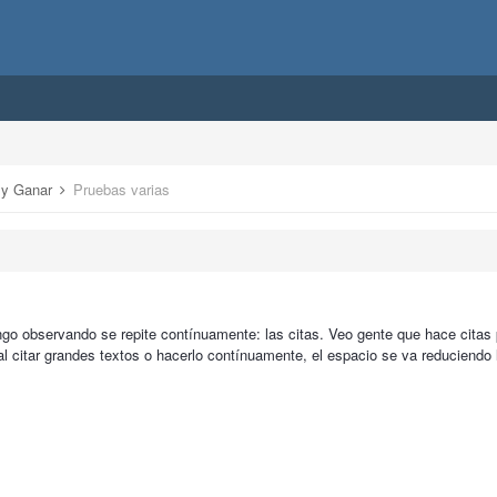
r y Ganar
Pruebas varias
ngo observando se repite contínuamente: las citas. Veo gente que hace cita
al citar grandes textos o hacerlo contínuamente, el espacio se va reduciendo