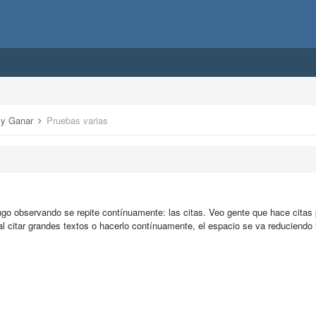
r y Ganar
Pruebas varias
ngo observando se repite contínuamente: las citas. Veo gente que hace cita
al citar grandes textos o hacerlo contínuamente, el espacio se va reduciendo