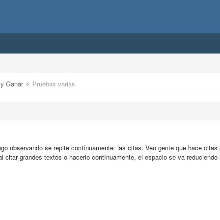
r y Ganar
Pruebas varias
ngo observando se repite contínuamente: las citas. Veo gente que hace cita
al citar grandes textos o hacerlo contínuamente, el espacio se va reduciendo