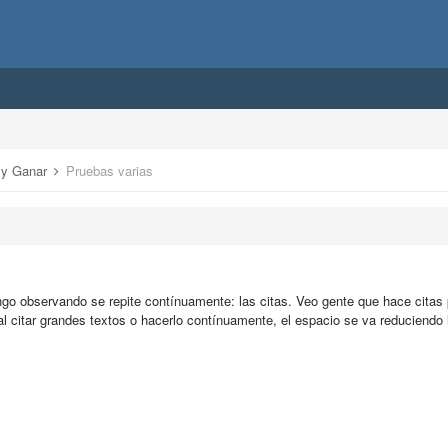
r y Ganar
Pruebas varias
ngo observando se repite contínuamente: las citas. Veo gente que hace cita
al citar grandes textos o hacerlo contínuamente, el espacio se va reduciendo