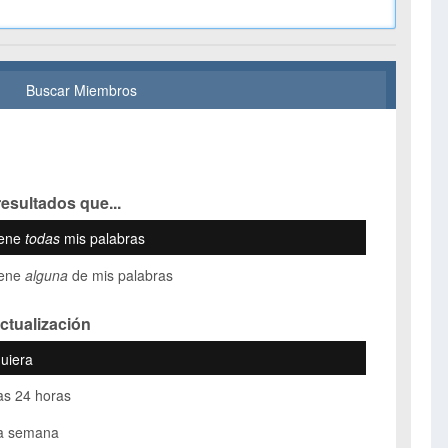
Buscar Miembros
esultados que...
iene
todas
mis palabras
iene
alguna
de mis palabras
ctualización
uiera
as 24 horas
ma semana