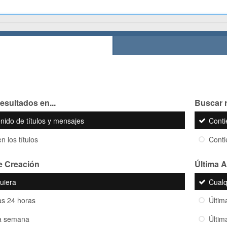
esultados en...
Buscar r
nido de títulos y mensajes
Cont
n los títulos
Cont
e Creación
Última A
uiera
Cualq
as 24 horas
Últim
a semana
Últi