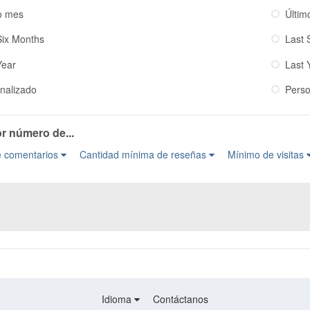
o mes
Últim
Six Months
Last 
Year
Last 
nalizado
Perso
or número de...
e comentarios
Cantidad mínima de reseñas
Mínimo de visitas
Idioma
Contáctanos