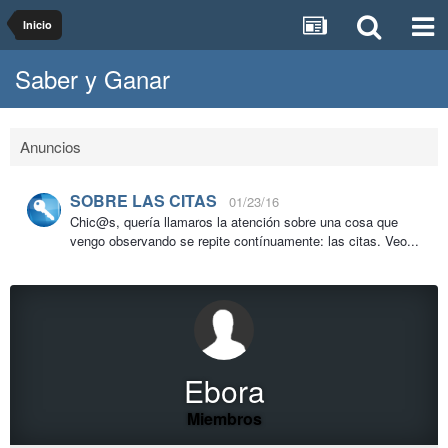
Inicio
Saber y Ganar
Anuncios
SOBRE LAS CITAS
01/23/16
Chic@s, quería llamaros la atención sobre una cosa que
vengo observando se repite contínuamente: las citas. Veo...
Ebora
Miembros