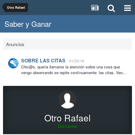
Otro Rafael
Saber y Ganar
Anuncios
SOBRE LAS CITAS
01/23/16
Chic@s, quería llamaros la atención sobre una cosa que
vengo observando se repite contínuamente: las citas. Veo...
Otro Rafael
Donante