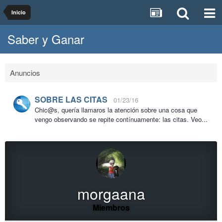
Inicio
Saber y Ganar
Anuncios
SOBRE LAS CITAS
01/23/16
Chic@s, quería llamaros la atención sobre una cosa que
vengo observando se repite contínuamente: las citas. Veo...
morgaana
Miembros