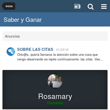
Inicio
Saber y Ganar
Anuncios
SOBRE LAS CITAS
01/23/16
Chic@s, quería llamaros la atención sobre una cosa que
vengo observando se repite contínuamente: las citas. Veo...
Rosamary
Donante