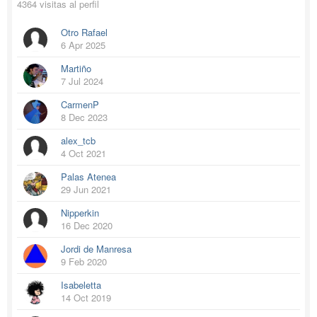
4364 visitas al perfil
Otro Rafael
6 Apr 2025
Martiño
7 Jul 2024
CarmenP
8 Dec 2023
alex_tcb
4 Oct 2021
Palas Atenea
29 Jun 2021
Nipperkin
16 Dec 2020
Jordi de Manresa
9 Feb 2020
Isabeletta
14 Oct 2019