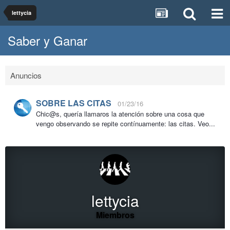
lettycia
Saber y Ganar
Anuncios
SOBRE LAS CITAS
01/23/16
Chic@s, quería llamaros la atención sobre una cosa que
vengo observando se repite contínuamente: las citas. Veo...
lettycia
Miembros