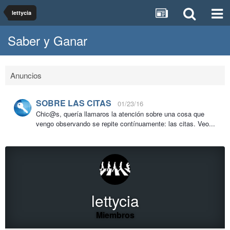
lettycia
Saber y Ganar
Anuncios
SOBRE LAS CITAS
01/23/16
Chic@s, quería llamaros la atención sobre una cosa que
vengo observando se repite contínuamente: las citas. Veo...
lettycia
Miembros