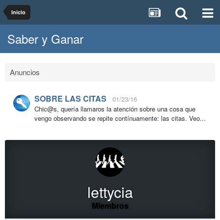
Inicio
Saber y Ganar
Anuncios
SOBRE LAS CITAS
01/23/16
Chic@s, quería llamaros la atención sobre una cosa que
vengo observando se repite contínuamente: las citas. Veo...
lettycia
Miembros