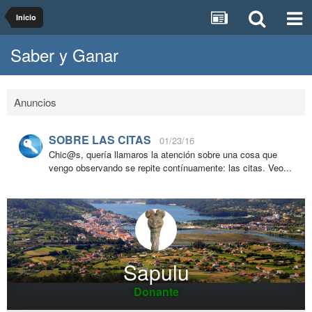
Inicio
Saber y Ganar
Anuncios
SOBRE LAS CITAS
01/23/16
Chic@s, quería llamaros la atención sobre una cosa que
vengo observando se repite contínuamente: las citas. Veo...
Sapulu
Donante