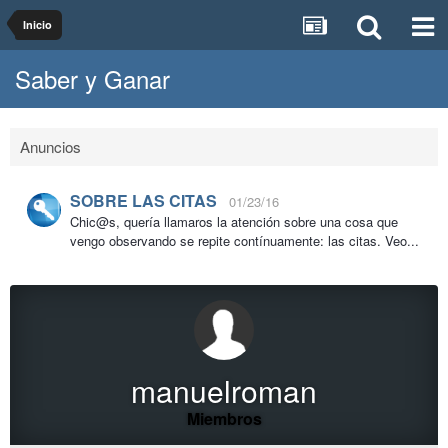
Inicio
Saber y Ganar
Anuncios
SOBRE LAS CITAS
01/23/16
Chic@s, quería llamaros la atención sobre una cosa que
vengo observando se repite contínuamente: las citas. Veo...
manuelroman
Miembros