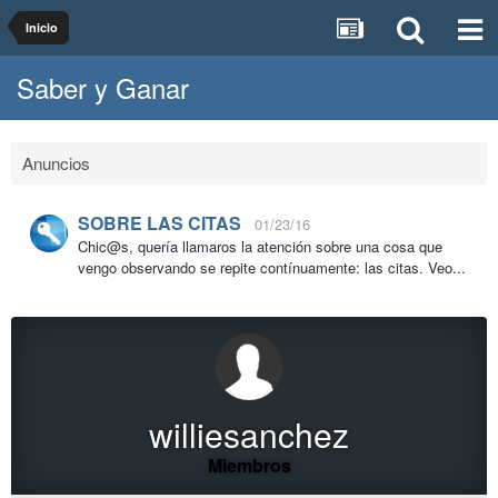
Inicio
Saber y Ganar
Anuncios
SOBRE LAS CITAS
01/23/16
Chic@s, quería llamaros la atención sobre una cosa que
vengo observando se repite contínuamente: las citas. Veo...
williesanchez
Miembros