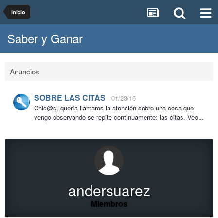
Inicio
Saber y Ganar
Anuncios
SOBRE LAS CITAS
01/23/16
Chic@s, quería llamaros la atención sobre una cosa que
vengo observando se repite contínuamente: las citas. Veo...
andersuarez
Miembros