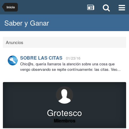
Inicio
Saber y Ganar
Anuncios
SOBRE LAS CITAS
01/23/16
Chic@s, quería llamaros la atención sobre una cosa que
vengo observando se repite contínuamente: las citas. Veo...
Grotesco
Miembros