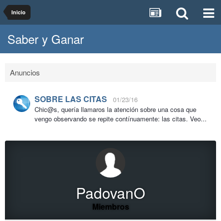
Inicio
Saber y Ganar
Anuncios
SOBRE LAS CITAS
01/23/16
Chic@s, quería llamaros la atención sobre una cosa que
vengo observando se repite contínuamente: las citas. Veo...
PadovanO
Miembros