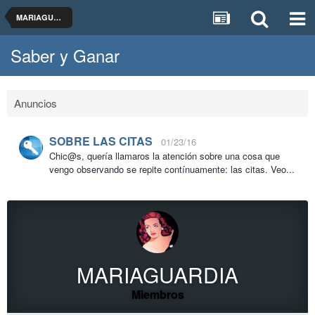
MARIAGUARDIA
Saber y Ganar
Anuncios
SOBRE LAS CITAS
01/23/16
Chic@s, quería llamaros la atención sobre una cosa que
vengo observando se repite contínuamente: las citas. Veo...
MARIAGUARDIA
Miembros