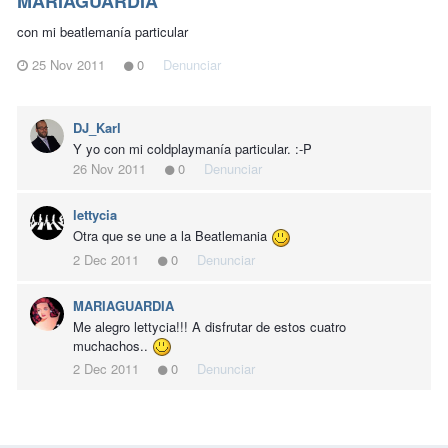
MARIAGUARDIA
con mi beatlemanía particular
25 Nov 2011
0
Denunciar
DJ_Karl
Y yo con mi coldplaymanía particular. :-P
26 Nov 2011
0
Denunciar
lettycia
Otra que se une a la Beatlemania
2 Dec 2011
0
Denunciar
MARIAGUARDIA
Me alegro lettycia!!! A disfrutar de estos cuatro
muchachos..
2 Dec 2011
0
Denunciar