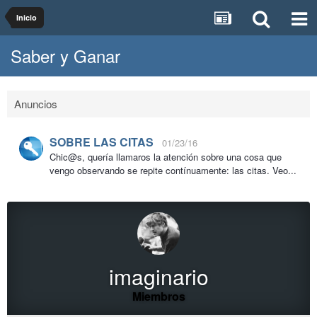
Inicio
Saber y Ganar
Anuncios
SOBRE LAS CITAS
01/23/16
Chic@s, quería llamaros la atención sobre una cosa que
vengo observando se repite contínuamente: las citas. Veo...
imaginario
Miembros