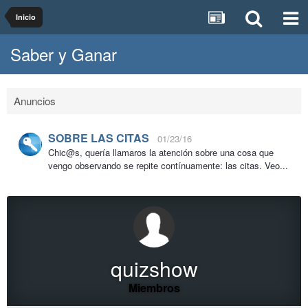
Inicio
Saber y Ganar
Anuncios
SOBRE LAS CITAS
01/23/16
Chic@s, quería llamaros la atención sobre una cosa que
vengo observando se repite contínuamente: las citas. Veo...
quizshow
Miembros