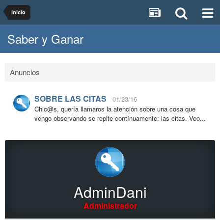
Inicio
Saber y Ganar
Anuncios
SOBRE LAS CITAS
01/23/16
Chic@s, quería llamaros la atención sobre una cosa que
vengo observando se repite contínuamente: las citas. Veo...
AdminDani
Administrador